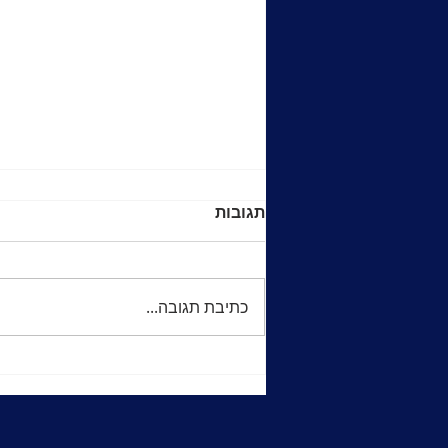
After logon trigger - trace
תגובות
user sessions
-- Activate trace for sessions
using after logon database
כתיבת תגובה...
trigger -- -- Tables: -- --
SYS.XX_LOGIN_TRACE_CONDITI
ON - add here the...